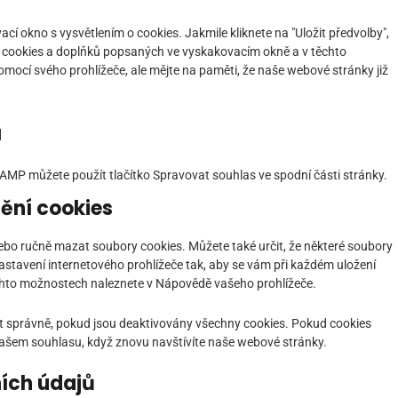
 okno s vysvětlením o cookies. Jakmile kliknete na "Uložit předvolby",
ů cookies a doplňků popsaných ve vyskakovacím okně a v těchto
ocí svého prohlížeče, ale mějte na paměti, že naše webové stránky již
u
 AMP můžete použít tlačítko Spravovat souhlas ve spodní části stránky.
nění cookies
bo ručně mazat soubory cookies. Můžete také určit, že některé soubory
astavení internetového prohlížeče tak, aby se vám při každém uložení
ěchto možnostech naleznete v Nápovědě vašeho prohlížeče.
 správně, pokud jsou deaktivovány všechny cookies. Pokud cookies
ašem souhlasu, když znovu navštívíte naše webové stránky.
ních údajů