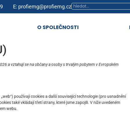
39
E: profiemg@profiemg.cz
O SPOLEČNOSTI
U)
 2026 a vztahují se na občany a osoby s trvalým pobytem v Evropském
n „web“) používají cookies a další související technologie (pro usnadnění
kies také vkládají třetí strany, které jsme zapojili. V níže uvedeném
šem webu.