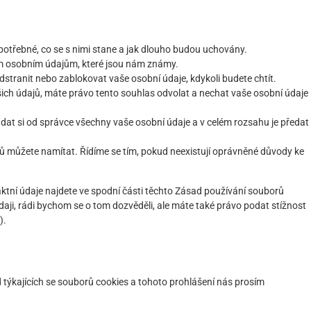
potřebné, co se s nimi stane a jak dlouho budou uchovány.
im osobním údajům, které jsou nám známy.
dstranit nebo zablokovat vaše osobní údaje, kdykoli budete chtít.
ch údajů, máte právo tento souhlas odvolat a nechat vaše osobní údaje
dat si od správce všechny vaše osobní údaje a v celém rozsahu je předat
jů můžete namítat. Řídíme se tím, pokud neexistují oprávněné důvody ke
aktní údaje najdete ve spodní části těchto Zásad používání souborů
údaji, rádi bychom se o tom dozvěděli, ale máte také právo podat stížnost
).
týkajících se souborů cookies a tohoto prohlášení nás prosím