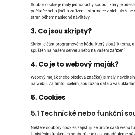
Soubor cookie je malý jednoduchý soubor, který je odes
počítače nebo jiného zařízení. Informace v nich uložen
stran během následné návštěvy.
3. Co jsou skripty?
Skript je část programového kódu, který slouží k tomu, 
spuštěn na našem serveru nebo na vašem zařízení.
4. Co je to webový maják?
Webový maják (nebo pixelová značka) je malý, neviditel
na webu. Za tímto účelem jsou různá data o vás uklád
5. Cookies
5.1 Technické nebo funkční so
Některé soubory cookies zajišťují, že určité části webu 
Umístěním funkčních souborů cookies usnadňujeme náv