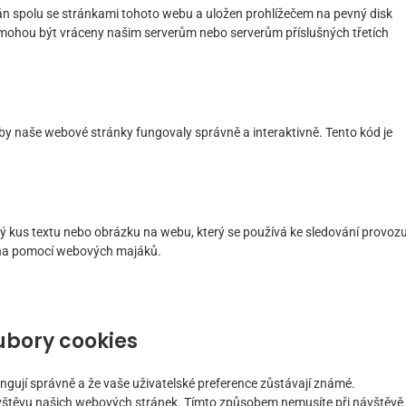
lán spolu se stránkami tohoto webu a uložen prohlížečem na pevný disk
é mohou být vráceny našim serverům nebo serverům příslušných třetích
aby naše webové stránky fungovaly správně a interaktivně. Tento kód je
ný kus textu nebo obrázku na webu, který se používá ke sledování provoz
ána pomocí webových majáků.
ubory cookies
fungují správně a že vaše uživatelské preference zůstávají známé.
štěvu našich webových stránek. Tímto způsobem nemusíte při návštěvě