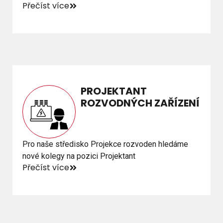
Přečíst více
Přečíst více
PROJEKTANT
PROJEKTANT
ROZVODNÝCH ZAŘÍZENÍ
ROZVODNÝCH ZAŘÍZENÍ
Pro naše středisko Projekce rozvoden hledáme
Pro naše středisko Projekce rozvoden hledáme
nové kolegy na pozici Projektant
nové kolegy na pozici Projektant
Přečíst více
Přečíst více