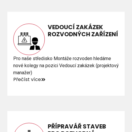
VEDOUCÍ ZAKÁZEK
VEDOUCÍ ZAKÁZEK
ROZVODNÝCH ZAŘÍZENÍ
ROZVODNÝCH ZAŘÍZENÍ
Pro naše středisko Montáže rozvoden hledáme
Pro naše středisko Montáže rozvoden hledáme
nové kolegy na pozici Vedoucí zakázek (projektový
nové kolegy na pozici Vedoucí zakázek (projektový
manažer)
manažer)
Přečíst více
Přečíst více
PŘÍPRAVÁŘ STAVEB
PŘÍPRAVÁŘ STAVEB