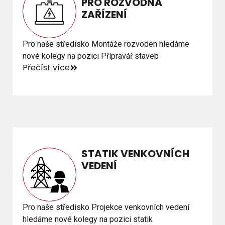
PRO ROZVODNÁ
PRO ROZVODNÁ
ZAŘÍZENÍ
ZAŘÍZENÍ
Pro naše středisko Montáže rozvoden hledáme
Pro naše středisko Montáže rozvoden hledáme
nové kolegy na pozici Přípravář staveb
nové kolegy na pozici Přípravář staveb
Přečíst více
Přečíst více
STATIK VENKOVNÍCH
STATIK VENKOVNÍCH
VEDENÍ
VEDENÍ
Pro naše středisko Projekce venkovních vedení
Pro naše středisko Projekce venkovních vedení
hledáme nové kolegy na pozici statik
hledáme nové kolegy na pozici statik