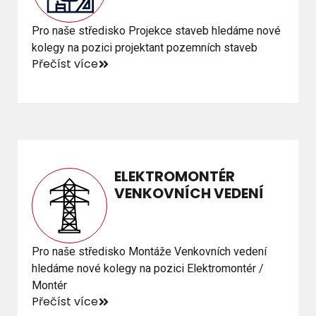
Pro naše středisko Projekce staveb hledáme nové
Pro naše středisko Projekce staveb hledáme nové
kolegy na pozici projektant pozemních staveb
kolegy na pozici projektant pozemních staveb
Přečíst více
Přečíst více
ELEKTROMONTÉR
ELEKTROMONTÉR
VENKOVNÍCH VEDENÍ
VENKOVNÍCH VEDENÍ
Pro naše středisko Montáže Venkovních vedení
Pro naše středisko Montáže Venkovních vedení
hledáme nové kolegy na pozici Elektromontér /
hledáme nové kolegy na pozici Elektromontér /
Montér
Montér
Přečíst více
Přečíst více