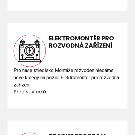
ELEKTROMONTÉR PRO
ELEKTROMONTÉR PRO
ROZVODNÁ ZAŘÍZENÍ
ROZVODNÁ ZAŘÍZENÍ
Pro naše středisko Montáže rozvoden hledáme
Pro naše středisko Montáže rozvoden hledáme
nové kolegy na pozici Elektromontér pro rozvodná
nové kolegy na pozici Elektromontér pro rozvodná
zařízení
zařízení
Přečíst více
Přečíst více