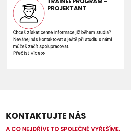
TRAINEE PROGRAM -
TRAINEE PROGRAM -
PROJEKTANT
PROJEKTANT
Chceš získat cenné informace již během studia?
Chceš získat cenné informace již během studia?
Neváhej nás kontaktovat a ještě při studiu s námi
Neváhej nás kontaktovat a ještě při studiu s námi
můžeš začít spolupracovat.
můžeš začít spolupracovat.
Přečíst více
Přečíst více
KONTAKTUJTE NÁS
A CO NEJDŘÍVE TO SPOLEČNĚ VYŘEŠÍME.