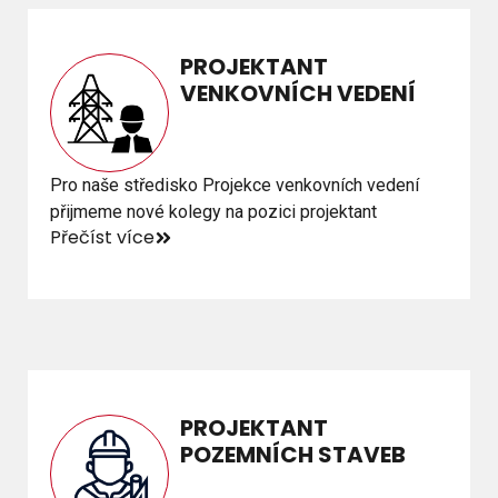
PROJEKTANT
PROJEKTANT
VENKOVNÍCH VEDENÍ
VENKOVNÍCH VEDENÍ
Pro naše středisko Projekce venkovních vedení
Pro naše středisko Projekce venkovních vedení
přijmeme nové kolegy na pozici projektant
přijmeme nové kolegy na pozici projektant
Přečíst více
Přečíst více
PROJEKTANT
PROJEKTANT
POZEMNÍCH STAVEB
POZEMNÍCH STAVEB